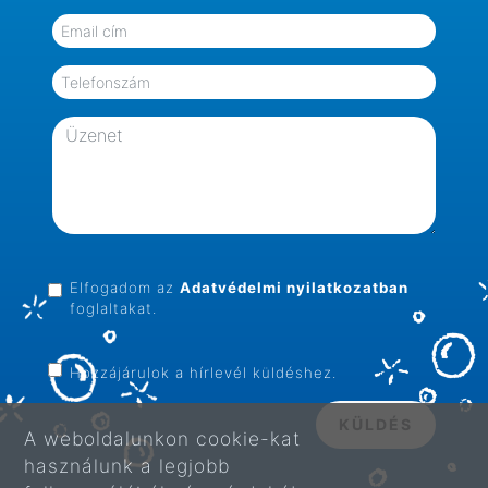
Elfogadom az
Adatvédelmi nyilatkozatban
foglaltakat.
Hozzájárulok a hírlevél küldéshez.
KÜLDÉS
A weboldalunkon cookie-kat
használunk a legjobb