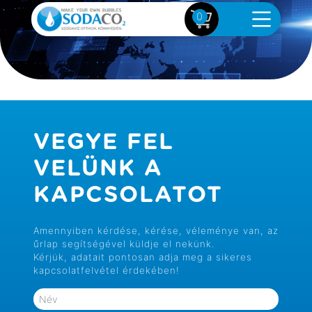
0
VEGYE FEL
VELÜNK A
KAPCSOLATOT
Amennyiben kérdése, kérése, véleménye van, az
űrlap segítségével küldje el nekünk.
Kérjük, adatait pontosan adja meg a sikeres
kapcsolatfelvétel érdekében!